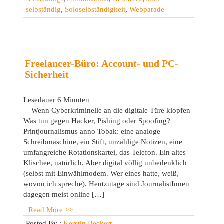
selbständig!
selbständig
,
Soloselbständigkeit
,
Webparade
Mein
Beitrag
zur
Webparade
2024
Freelancer-Büro: Account- und PC-
Sicherheit
Lesedauer
6
Minuten
Wenn Cyberkriminelle an die digitale Türe klopfen
Was tun gegen Hacker, Pishing oder Spoofing?
Printjournalismus anno Tobak: eine analoge
Schreibmaschine, ein Stift, unzählige Notizen, eine
umfangreiche Rotationskartei, das Telefon. Ein altes
Klischee, natürlich. Aber digital völlig unbedenklich
(selbst mit Einwählmodem. Wer eines hatte, weiß,
wovon ich spreche). Heutzutage sind JournalistInnen
dagegen meist online […]
Read More >>
Posted By :
Kerstin Beckert