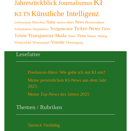
KI
Jahresrückblick
Journalismus
Künstliche Intelligenz
KI.TS
Natur
News
Lebensraum
München
nature-slides
Photosynthese
Ticker-News
Textgenerator
Tiere
Schlafmäuse
Simpleshow
Transparenz-Skala
Toilette
Viren
Video
Wasser
Welttag
Youtube
Winterschlaf
Wissenschaft
Übertragung
Lesefutter
Freelancer-Büro: Wie gehe ich mit KI um?
Meine persönlichen KI-News aus dem Jahr
2025
Meine Top-News des Jahres 2025
Themen / Rubriken
Tierisch Vielfältig