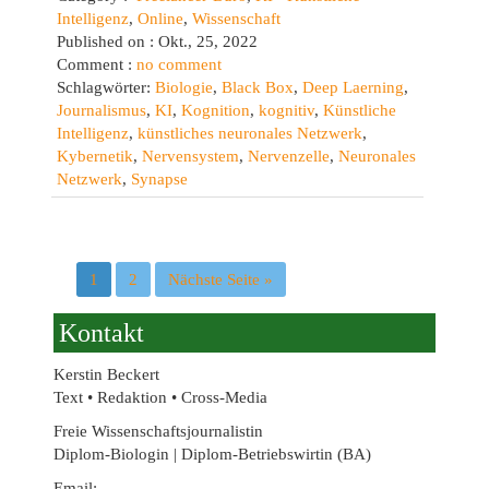
Intelligenz
,
Online
,
Wissenschaft
Published on : Okt., 25, 2022
Comment :
no comment
Schlagwörter:
Biologie
,
Black Box
,
Deep Laerning
,
Journalismus
,
KI
,
Kognition
,
kognitiv
,
Künstliche
Intelligenz
,
künstliches neuronales Netzwerk
,
Kybernetik
,
Nervensystem
,
Nervenzelle
,
Neuronales
Netzwerk
,
Synapse
1
2
Nächste Seite »
Kontakt
Kerstin Beckert
Text • Redaktion • Cross-Media
Freie Wissenschaftsjournalistin
Diplom-Biologin | Diplom-Betriebswirtin (BA)
Email: