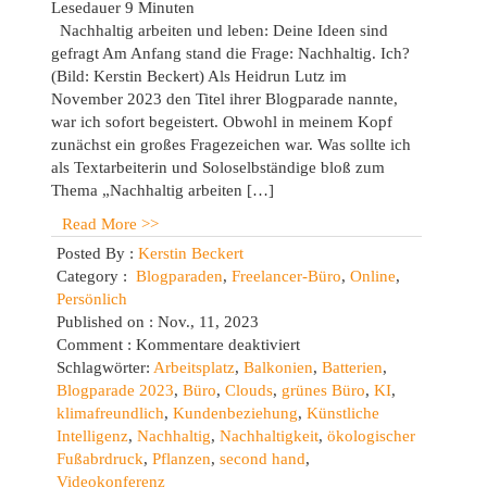
Lesedauer
9
Minuten
Nachhaltig arbeiten und leben: Deine Ideen sind
gefragt Am Anfang stand die Frage: Nachhaltig. Ich?
(Bild: Kerstin Beckert) Als Heidrun Lutz im
November 2023 den Titel ihrer Blogparade nannte,
war ich sofort begeistert. Obwohl in meinem Kopf
zunächst ein großes Fragezeichen war. Was sollte ich
als Textarbeiterin und Soloselbständige bloß zum
Thema „Nachhaltig arbeiten […]
Read More >>
Posted By :
Kerstin Beckert
Category :
Blogparaden
,
Freelancer-Büro
,
Online
,
Persönlich
Published on : Nov., 11, 2023
für
Comment :
Kommentare deaktiviert
Nachhaltigkeit
Schlagwörter:
Arbeitsplatz
,
Balkonien
,
Batterien
,
im
Blogparade 2023
,
Büro
,
Clouds
,
grünes Büro
,
KI
,
Büro:
klimafreundlich
,
Kundenbeziehung
,
Künstliche
mein
Intelligenz
,
Nachhaltig
,
Nachhaltigkeit
,
ökologischer
Beitrag
Fußabrdruck
,
Pflanzen
,
second hand
,
zur
Videokonferenz