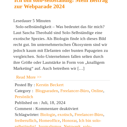
Ich bin solo-selbständig! Mein Beitrag
zur Webparade 2024
Lesedauer
5
Minuten
Solo-selbständigkeit – Was bedeutet das für mich?
Laut Sascha Theobald sind Solo-Selbständige eine
exotische Spezies. Als Biologin finde ich dieses Bild
recht gut. Im unternehmerischen Ökosystem sind wir
jedoch kaum mit Elefanten oder bunten Papageien zu
vergleichen. Solo-Unternehmen fallen selten durch
ihre Größe oder Lautstärke in Form von „knalligem
Marketing“ auf. Auch betreiben wir […]
Read More >>
Posted By :
Kerstin Beckert
Category :
Blogparaden
,
Freelancer-Büro
,
Online
,
Persönlich
Published on : Juli, 18, 2024
für
Comment :
Kommentare deaktiviert
Ich
Schlagwörter:
Biologie
,
exotisch
,
Freelancer-Büro
,
bin
freiberuflich
,
Homeoffice
,
Honorar
,
Ich bin solo-
solo-
selbständig!
,
Journalismus
,
Netzwerk
,
solo-