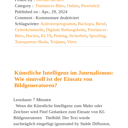
Category :
Freelancer-Büro
,
Online
,
Persönlich
Published on : Apr., 29, 2024
für
Comment :
Kommentare deaktiviert
Freelancer-
Schlagwörter:
Antivirenprogramm
,
Backups
,
Beruf
,
Büro:
Cyberkriminelle
,
Digitale Rettungskette
,
Freelancer-
Account-
Büro
,
Hacker
,
KI.TS
,
Pishing
,
Sicherheit
,
Spoofing
,
und
Transparenz-Skala
,
Trojaner
,
Viren
PC-
Sicherheit
Künstliche Intelligenz im Journalismus:
Wie sinnvoll ist der Einsatz von
Bildgeneratoren?
Lesedauer
7
Minuten
Wenn die Künstliche Intelligenz zum Maler oder
Zeichner wird Fünf Gedanken zum Einsatz von KI-
Bildgeneratoren Titelbild: Der Text wurde
nachträglich eingefügt (generated by Stable Diffusion,