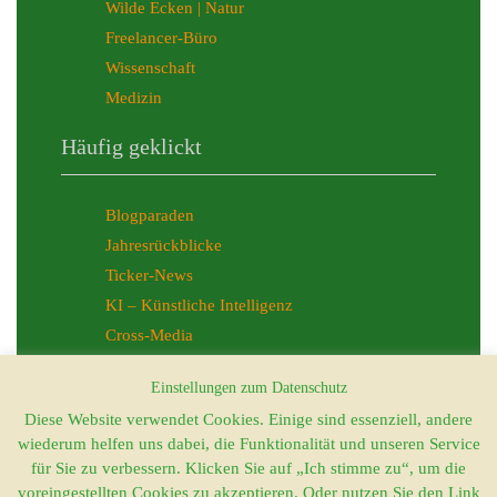
Wilde Ecken | Natur
Freelancer-Büro
Wissenschaft
Medizin
Häufig geklickt
Blogparaden
Jahresrückblicke
Ticker-News
KI – Künstliche Intelligenz
Cross-Media
Allgemeines
Einstellungen zum Datenschutz
Diese Website verwendet Cookies. Einige sind essenziell, andere
wiederum helfen uns dabei, die Funktionalität und unseren Service
Kontakt
für Sie zu verbessern. Klicken Sie auf „Ich stimme zu“, um die
Impressum
voreingestellten Cookies zu akzeptieren. Oder nutzen Sie den Link