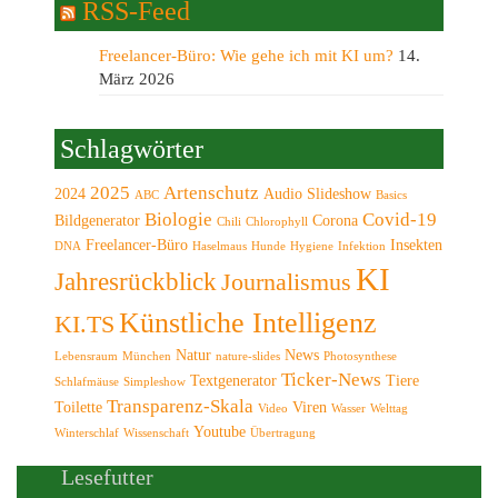
RSS-Feed
Freelancer-Büro: Wie gehe ich mit KI um?
14.
März 2026
Schlagwörter
2025
Artenschutz
2024
Audio Slideshow
ABC
Basics
Biologie
Covid-19
Bildgenerator
Corona
Chili
Chlorophyll
Freelancer-Büro
Insekten
DNA
Haselmaus
Hunde
Hygiene
Infektion
KI
Jahresrückblick
Journalismus
Künstliche Intelligenz
KI.TS
Natur
News
Lebensraum
München
nature-slides
Photosynthese
Ticker-News
Textgenerator
Tiere
Schlafmäuse
Simpleshow
Transparenz-Skala
Toilette
Viren
Video
Wasser
Welttag
Youtube
Winterschlaf
Wissenschaft
Übertragung
Lesefutter