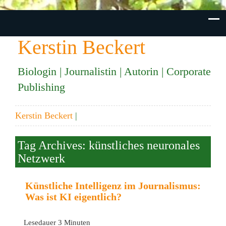
Kerstin Beckert
Biologin | Journalistin | Autorin | Corporate
Publishing
Kerstin Beckert
|
Tag Archives: künstliches neuronales
Netzwerk
Künstliche Intelligenz im Journalismus:
Was ist KI eigentlich?
Lesedauer
3
Minuten