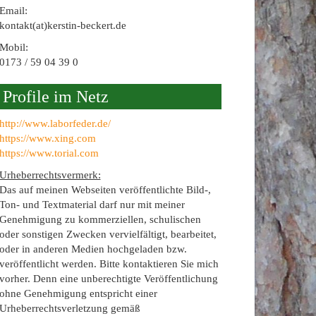
Email:
kontakt(at)kerstin-beckert.de
Mobil:
0173 / 59 04 39 0
Profile im Netz
http://www.laborfeder.de/
https://www.xing.com
https://www.torial.com
Urheberrechtsvermerk:
Das auf meinen Webseiten veröffentlichte Bild-,
Ton- und Textmaterial darf nur mit meiner
Genehmigung zu kommerziellen, schulischen
oder sonstigen Zwecken vervielfältigt, bearbeitet,
oder in anderen Medien hochgeladen bzw.
veröffentlicht werden. Bitte kontaktieren Sie mich
vorher. Denn eine unberechtigte Veröffentlichung
ohne Genehmigung entspricht einer
Urheberrechtsverletzung gemäß