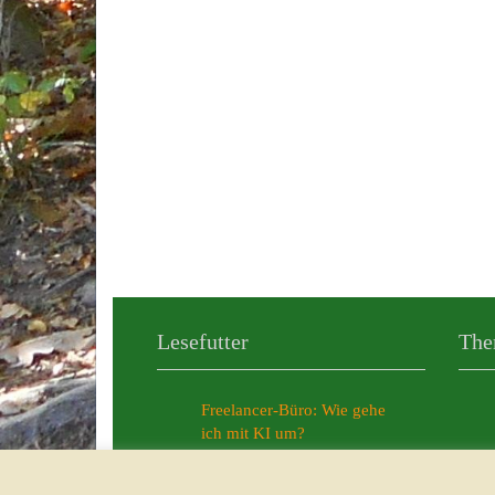
Lesefutter
The
Freelancer-Büro: Wie gehe
ich mit KI um?
Meine persönlichen KI-News
aus dem Jahr 2025