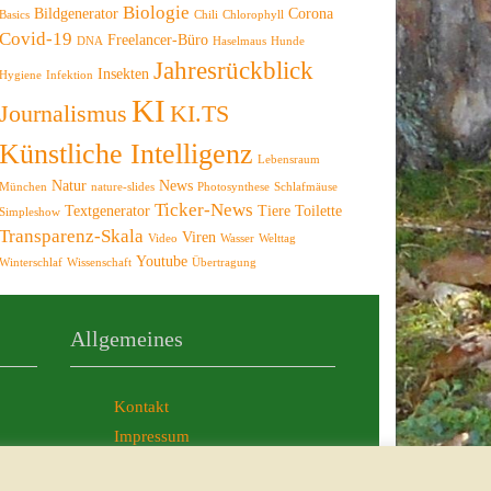
Biologie
Bildgenerator
Corona
Basics
Chili
Chlorophyll
Covid-19
Freelancer-Büro
DNA
Haselmaus
Hunde
Jahresrückblick
Insekten
Hygiene
Infektion
KI
Journalismus
KI.TS
Künstliche Intelligenz
Lebensraum
Natur
News
München
nature-slides
Photosynthese
Schlafmäuse
Ticker-News
Textgenerator
Tiere
Toilette
Simpleshow
Transparenz-Skala
Viren
Video
Wasser
Welttag
Youtube
Winterschlaf
Wissenschaft
Übertragung
Allgemeines
Kontakt
Impressum
AGB