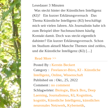
Lesedauer
3
Minuten
Was steckt hinter der Künstlichen Intelligenz
(KI)? Ein kurzer Erklärungsversuch Das
Thema Künstliche Intelligenz (KI) beschäftigt
mich seit vielen Jahren. Als Journalistin habe ich
zum Beispiel über Suchmaschinen häufig
Kontakt damit. Doch was steckt eigentlich
dahinter? Ein kurzer Erklärungsversuch. Schon
im Studium aktuell Manche Themen sind zeitlos,
und die Künstliche Intelligenz (KI) […]
Read More >>
Posted By :
Kerstin Beckert
Category :
Freelancer-Büro
,
KI - Künstliche
Intelligenz
,
Online
,
Wissenschaft
Published on : Okt., 25, 2022
Comment :
no comment
Schlagwörter:
Biologie
,
Black Box
,
Deep
Laerning
,
Journalismus
,
KI
,
Kognition
,
kognitiv
,
Künstliche Intelligenz
,
künstliches
neuronales Netzwerk
,
Kybernetik
,