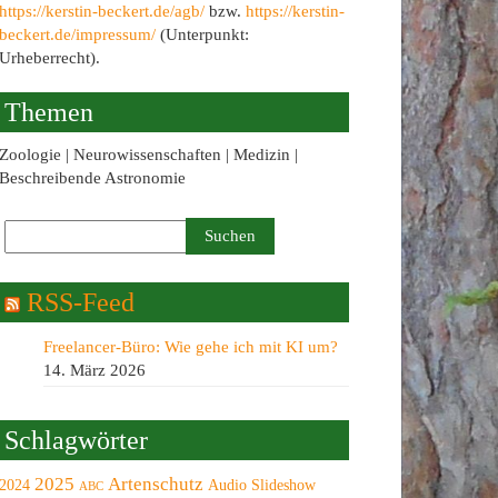
https://kerstin-beckert.de/agb/
bzw.
https://kerstin-
beckert.de/impressum/
(Unterpunkt:
Urheberrecht).
Themen
Zoologie | Neurowissenschaften | Medizin |
Beschreibende Astronomie
RSS-Feed
Freelancer-Büro: Wie gehe ich mit KI um?
14. März 2026
Schlagwörter
2025
Artenschutz
2024
Audio Slideshow
ABC