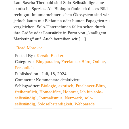
Laut Sascha Theobald sind Solo-Selbständige eine
exotische Spezies. Als Biologin finde ich dieses Bild
recht gut. Im unternehmerischen Ökosystem sind wir
jedoch kaum mit Elefanten oder bunten Papageien zu
vergleichen. Solo-Unternehmen fallen selten durch
ihre Größe oder Lautstärke in Form von „knalligem
Marketing“ auf. Auch betreiben wir […]
Read More >>
Posted By :
Kerstin Beckert
Category :
Blogparaden
,
Freelancer-Büro
,
Online
,
Persönlich
Published on : Juli, 18, 2024
für
Comment :
Kommentare deaktiviert
Ich
Schlagwörter:
Biologie
,
exotisch
,
Freelancer-Büro
,
bin
freiberuflich
,
Homeoffice
,
Honorar
,
Ich bin solo-
solo-
selbständig!
,
Journalismus
,
Netzwerk
,
solo-
selbständig!
selbständig
,
Soloselbständigkeit
,
Webparade
Mein
Beitrag
zur
Webparade