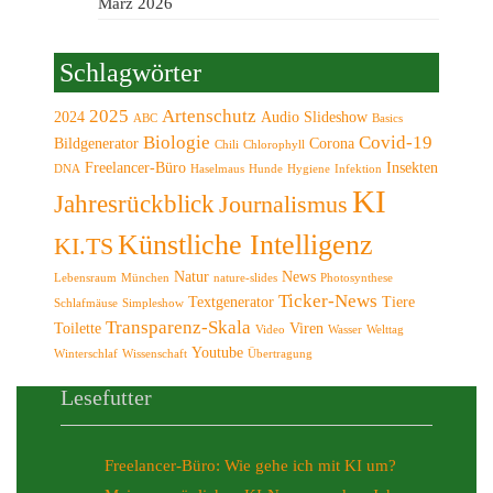
März 2026
Schlagwörter
2025
Artenschutz
2024
Audio Slideshow
ABC
Basics
Biologie
Covid-19
Bildgenerator
Corona
Chili
Chlorophyll
Freelancer-Büro
Insekten
DNA
Haselmaus
Hunde
Hygiene
Infektion
KI
Jahresrückblick
Journalismus
Künstliche Intelligenz
KI.TS
Natur
News
Lebensraum
München
nature-slides
Photosynthese
Ticker-News
Textgenerator
Tiere
Schlafmäuse
Simpleshow
Transparenz-Skala
Toilette
Viren
Video
Wasser
Welttag
Youtube
Winterschlaf
Wissenschaft
Übertragung
Lesefutter
Freelancer-Büro: Wie gehe ich mit KI um?