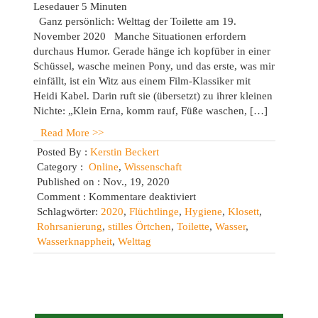
Lesedauer
5
Minuten
Ganz persönlich: Welttag der Toilette am 19.
November 2020 Manche Situationen erfordern
durchaus Humor. Gerade hänge ich kopfüber in einer
Schüssel, wasche meinen Pony, und das erste, was mir
einfällt, ist ein Witz aus einem Film-Klassiker mit
Heidi Kabel. Darin ruft sie (übersetzt) zu ihrer kleinen
Nichte: „Klein Erna, komm rauf, Füße waschen, […]
Read More >>
Posted By :
Kerstin Beckert
Category :
Online
,
Wissenschaft
Published on : Nov., 19, 2020
für
Comment :
Kommentare deaktiviert
Toilettengeschichten:
Schlagwörter:
2020
,
Flüchtlinge
,
Hygiene
,
Klosett
,
Welttag
Rohrsanierung
,
stilles Örtchen
,
Toilette
,
Wasser
,
2020
Wasserknappheit
,
Welttag