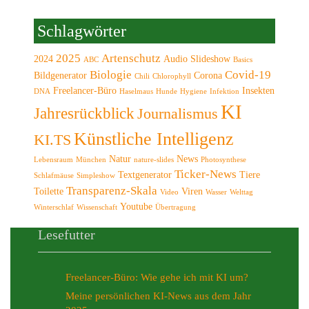
Schlagwörter
2025
Artenschutz
2024
Audio Slideshow
ABC
Basics
Biologie
Covid-19
Bildgenerator
Corona
Chili
Chlorophyll
Freelancer-Büro
Insekten
DNA
Haselmaus
Hunde
Hygiene
Infektion
KI
Jahresrückblick
Journalismus
Künstliche Intelligenz
KI.TS
Natur
News
Lebensraum
München
nature-slides
Photosynthese
Ticker-News
Textgenerator
Tiere
Schlafmäuse
Simpleshow
Transparenz-Skala
Toilette
Viren
Video
Wasser
Welttag
Youtube
Winterschlaf
Wissenschaft
Übertragung
Lesefutter
Freelancer-Büro: Wie gehe ich mit KI um?
Meine persönlichen KI-News aus dem Jahr