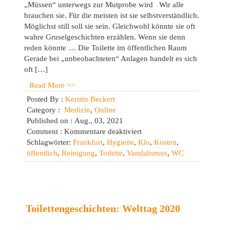
„Müssen“ unterwegs zur Mutprobe wird Wir alle
brauchen sie. Für die meisten ist sie selbstverständlich.
Möglichst still soll sie sein. Gleichwohl könnte sie oft
wahre Gruselgeschichten erzählen. Wenn sie denn
reden könnte … Die Toilette im öffentlichen Raum
Gerade bei „unbeobachteten“ Anlagen handelt es sich
oft […]
Read More >>
Posted By :
Kerstin Beckert
Category :
Medizin
,
Online
Published on : Aug., 03, 2021
für
Comment :
Kommentare deaktiviert
Toilettengeschichten:
Schlagwörter:
Frankfurt
,
Hygiene
,
Klo
,
Kosten
,
Im
öffentlich
,
Reinigung
,
Toilette
,
Vandalismus
,
WC
öffentlichen
Raum
Toilettengeschichten: Welttag 2020