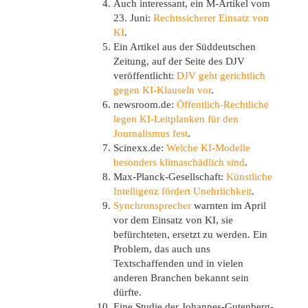
Auch interessant, ein M-Artikel vom
23. Juni:
Rechtssicherer Einsatz von
KI
.
Ein Artikel aus der Süddeutschen
Zeitung, auf der Seite des DJV
veröffentlicht:
DJV geht gerichtlich
gegen KI-Klauseln vor
.
newsroom.de:
Öffentlich-Rechtliche
legen KI-Leitplanken für den
Journalismus fest
.
Scinexx.de:
Welche KI-Modelle
besonders klimaschädlich sind
.
Max-Planck-Gesellschaft:
Künstliche
Intelligenz fördert Unehrlichkeit
.
Synchronsprecher
warnten im April
vor dem Einsatz von KI, sie
befürchteten, ersetzt zu werden. Ein
Problem, das auch uns
Textschaffenden und in vielen
anderen Branchen bekannt sein
dürfte.
Eine Studie der Johannes-Gutenberg-