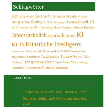
Schlagwörter
2025
Artenschutz
2024
Audio Slideshow
ABC
Basics
Biologie
Covid-19
Bildgenerator
Corona
Chili
Chlorophyll
Freelancer-Büro
Insekten
DNA
Haselmaus
Hunde
Hygiene
Infektion
KI
Jahresrückblick
Journalismus
Künstliche Intelligenz
KI.TS
Natur
News
Lebensraum
München
nature-slides
Photosynthese
Ticker-News
Textgenerator
Tiere
Schlafmäuse
Simpleshow
Transparenz-Skala
Toilette
Viren
Video
Wasser
Welttag
Youtube
Winterschlaf
Wissenschaft
Übertragung
Lesefutter
Freelancer-Büro: Wie gehe ich mit KI um?
Meine persönlichen KI-News aus dem Jahr
2025