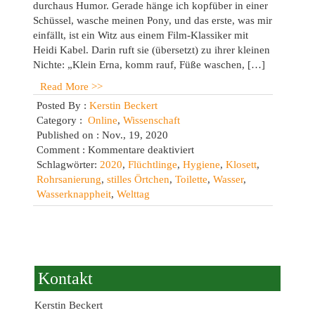
durchaus Humor. Gerade hänge ich kopfüber in einer
Schüssel, wasche meinen Pony, und das erste, was mir
einfällt, ist ein Witz aus einem Film-Klassiker mit
Heidi Kabel. Darin ruft sie (übersetzt) zu ihrer kleinen
Nichte: „Klein Erna, komm rauf, Füße waschen, […]
Read More >>
Posted By :
Kerstin Beckert
Category :
Online
,
Wissenschaft
Published on : Nov., 19, 2020
für
Comment :
Kommentare deaktiviert
Toilettengeschichten:
Schlagwörter:
2020
,
Flüchtlinge
,
Hygiene
,
Klosett
,
Welttag
Rohrsanierung
,
stilles Örtchen
,
Toilette
,
Wasser
,
2020
Wasserknappheit
,
Welttag
Kontakt
Kerstin Beckert