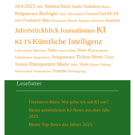
2025
Artenschutz
2024
Audio Slideshow
ABC
Basics
Biologie
Covid-19
Bildgenerator
Corona
Chili
Chlorophyll
Freelancer-Büro
Insekten
DNA
Haselmaus
Hunde
Hygiene
Infektion
KI
Jahresrückblick
Journalismus
Künstliche Intelligenz
KI.TS
Natur
News
Lebensraum
München
nature-slides
Photosynthese
Ticker-News
Textgenerator
Tiere
Schlafmäuse
Simpleshow
Transparenz-Skala
Toilette
Viren
Video
Wasser
Welttag
Youtube
Winterschlaf
Wissenschaft
Übertragung
Lesefutter
Freelancer-Büro: Wie gehe ich mit KI um?
Meine persönlichen KI-News aus dem Jahr
2025
Meine Top-News des Jahres 2025