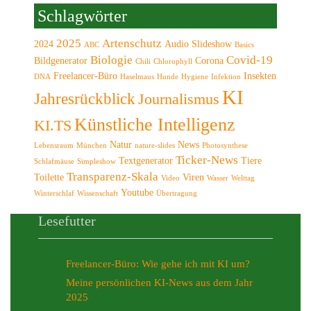
Schlagwörter
2025
Artenschutz
2024
Audio Slideshow
ABC
Basics
Biologie
Covid-19
Bildgenerator
Corona
Chili
Chlorophyll
Freelancer-Büro
Insekten
DNA
Haselmaus
Hunde
Hygiene
Infektion
KI
Jahresrückblick
Journalismus
Künstliche Intelligenz
KI.TS
Natur
News
Lebensraum
München
nature-slides
Photosynthese
Ticker-News
Textgenerator
Tiere
Schlafmäuse
Simpleshow
Transparenz-Skala
Toilette
Viren
Video
Wasser
Welttag
Youtube
Winterschlaf
Wissenschaft
Übertragung
Lesefutter
Freelancer-Büro: Wie gehe ich mit KI um?
Meine persönlichen KI-News aus dem Jahr
2025