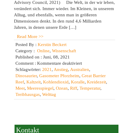
Advisory Council, 2021) Die Welt, in der wir leben,
verändert sich. Immer wieder. Im Kleinen, in unserem
Alltag, und ebenfalls, wenn man in größeren
Dimensionen denkt. In den rund 4,6 Milliarden
Jahren, in denen unsere Erde […]
Read More >>
Posted By :
Kerstin Beckert
Category :
Online
,
Wissenschaft
Published on : Juni, 08, 2021
für
Comment :
Kommentare deaktiviert
Welttag
Schlagwörter:
2021
,
Anstieg
,
Australien
,
der
Dinosaurier
,
Gasometer Pforzheim
,
Great Barrier
Ozeane:
Reef
,
Kaltzeit
,
Kohlendioxid
,
Koralle
,
Kreidezeit
,
Great
Meer
,
Meeresspiegel
,
Ozean
,
Riff
,
Temperatur
,
Barrier
Treibhausgas
,
Welttag
Reef
Kontakt