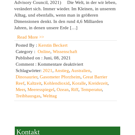
Advisory Council, 2021) Die Welt, in der wir leben,
verändert sich. Immer wieder. Im Kleinen, in unserem
Alltag, und ebenfalls, wenn man in größeren
Dimensionen denkt. In den rund 4,6 Milliarden
Jahren, in denen unsere Erde […]
Read More >>
Posted By :
Kerstin Beckert
Category :
Online
,
Wissenschaft
Published on : Juni, 08, 2021
für
Comment :
Kommentare deaktiviert
Welttag
Schlagwörter:
2021
,
Anstieg
,
Australien
,
der
Dinosaurier
,
Gasometer Pforzheim
,
Great Barrier
Ozeane:
Reef
,
Kaltzeit
,
Kohlendioxid
,
Koralle
,
Kreidezeit
,
Great
Meer
,
Meeresspiegel
,
Ozean
,
Riff
,
Temperatur
,
Barrier
Treibhausgas
,
Welttag
Reef
Kontakt