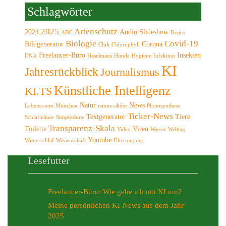
Schlagwörter
2025
Artenschutz
2024
Audio Slideshow
ABC
Basics
Biologie
Covid-19
Bildgenerator
Corona
Chili
Chlorophyll
Freelancer-Büro
Insekten
DNA
Haselmaus
Hunde
Hygiene
Infektion
KI
Jahresrückblick
Journalismus
Künstliche Intelligenz
KI.TS
Natur
News
Lebensraum
München
nature-slides
Photosynthese
Ticker-News
Textgenerator
Tiere
Schlafmäuse
Simpleshow
Transparenz-Skala
Toilette
Viren
Video
Wasser
Welttag
Youtube
Winterschlaf
Wissenschaft
Übertragung
Lesefutter
Freelancer-Büro: Wie gehe ich mit KI um?
Meine persönlichen KI-News aus dem Jahr
2025