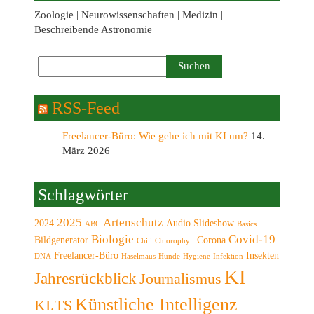
Zoologie | Neurowissenschaften | Medizin |
Beschreibende Astronomie
RSS-Feed
Freelancer-Büro: Wie gehe ich mit KI um?
14.
März 2026
Schlagwörter
2025
Artenschutz
2024
Audio Slideshow
ABC
Basics
Biologie
Covid-19
Bildgenerator
Corona
Chili
Chlorophyll
Freelancer-Büro
Insekten
DNA
Haselmaus
Hunde
Hygiene
Infektion
KI
Jahresrückblick
Journalismus
Künstliche Intelligenz
KI.TS