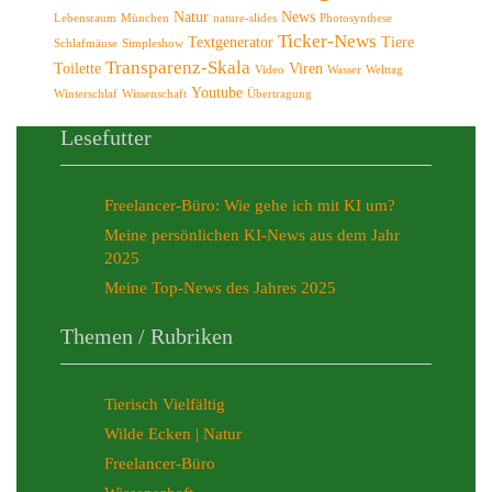
Natur
News
Lebensraum
München
nature-slides
Photosynthese
Ticker-News
Textgenerator
Tiere
Schlafmäuse
Simpleshow
Transparenz-Skala
Toilette
Viren
Video
Wasser
Welttag
Youtube
Winterschlaf
Wissenschaft
Übertragung
Lesefutter
Freelancer-Büro: Wie gehe ich mit KI um?
Meine persönlichen KI-News aus dem Jahr
2025
Meine Top-News des Jahres 2025
Themen / Rubriken
Tierisch Vielfältig
Wilde Ecken | Natur
Freelancer-Büro