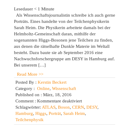
Lesedauer
< 1
Minute
Als Wissenschaftsjournalistin schreibe ich auch gerne
Porträts. Eines handelte von der Teilchenphysikerin
Sarah Heim. Die Physikerin arbeitete damals bei der
Helmholtz-Gemeinschaft daran, mithilfe der
sogenannten Higgs-Bosonen jene Teilchen zu finden,
aus denen die rätselhafte Dunkle Materie im Weltall
besteht. Dazu baute sie ab September 2016 eine
Nachwuchsforschergruppe am DESY in Hamburg auf.
Bei unserem […]
Read More >>
Posted By :
Kerstin Beckert
Category :
Online
,
Wissenschaft
Published on : März, 18, 2016
für
Comment :
Kommentare deaktiviert
Die
Schlagwörter:
ATLAS
,
Boson
,
CERN
,
DESY
,
Teilchen-
Hamburg
,
Higgs
,
Porträt
,
Sarah Heim
,
Detektivin
Teilchenphysik
(Porträt)