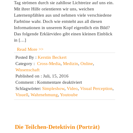
Tag strömen durch sie zahllose Lichtreize auf uns ein.
Mit ihrer Hilfe orientieren wir uns, weichen
Laternenpfählen aus und nehmen viele verschiedene
Farbtöne wahr. Doch wie entsteht aus all diesen
Informationen in unserem Kopf eigentlich ein Bild?
Das folgende Erklärvideo gibt einen kleinen Einblick
in […]
Read More >>
Posted By :
Kerstin Beckert
Category :
Cross-Media
,
Medizin
,
Online
,
Wissenschaft
Published on : Juli, 15, 2016
für
Comment :
Kommentare deaktiviert
Visuelle
Schlagwörter:
Simpleshow
,
Video
,
Visual Perception
,
Wahrnehmung
Visuell
,
Wahrnehmung
,
Youtoube
–
einfach
erklärt
(Youtube)
Die Teilchen-Detektivin (Porträt)