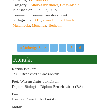
Category :
Audio-Slideshows
,
Cross-Media
Published on : Juni, 03, 2015
für
Comment :
Kommentare deaktiviert
Ältere
Schlagwörter:
ABP
,
ältere Hunde
,
Hunde
,
Hunde
Multimedia
,
München
,
Tierheim
aus
dem
Tierheim
(Youtube)
« Vorherige Seite
1
4
5
6
Kontakt
Kerstin Beckert
Text • Redaktion • Cross-Media
Freie Wissenschaftsjournalistin
Diplom-Biologin | Diplom-Betriebswirtin (BA)
Email:
kontakt(at)kerstin-beckert.de
Mobil: