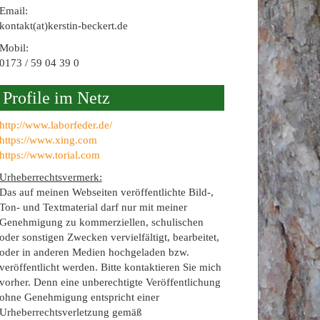
Email:
kontakt(at)kerstin-beckert.de
Mobil:
0173 / 59 04 39 0
Profile im Netz
http://www.laborfeder.de/
https://www.xing.com
https://www.torial.com
Urheberrechtsvermerk:
Das auf meinen Webseiten veröffentlichte Bild-,
Ton- und Textmaterial darf nur mit meiner
Genehmigung zu kommerziellen, schulischen
oder sonstigen Zwecken vervielfältigt, bearbeitet,
oder in anderen Medien hochgeladen bzw.
veröffentlicht werden. Bitte kontaktieren Sie mich
vorher. Denn eine unberechtigte Veröffentlichung
ohne Genehmigung entspricht einer
Urheberrechtsverletzung gemäß