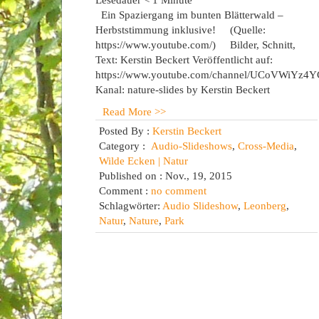
Lesedauer
< 1
Minute
Ein Spaziergang im bunten Blätterwald –
Herbststimmung inklusive! (Quelle:
https://www.youtube.com/) Bilder, Schnitt,
Text: Kerstin Beckert Veröffentlicht auf:
https://www.youtube.com/channel/UCoVWiYz
Kanal: nature-slides by Kerstin Beckert
Read More >>
Posted By :
Kerstin Beckert
Category :
Audio-Slideshows
,
Cross-Media
,
Wilde Ecken | Natur
Published on : Nov., 19, 2015
Comment :
no comment
Schlagwörter:
Audio Slideshow
,
Leonberg
,
Natur
,
Nature
,
Park