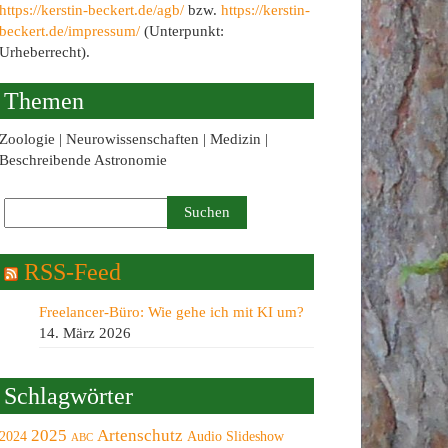
https://kerstin-beckert.de/agb/
bzw.
https://kerstin-
beckert.de/impressum/
(Unterpunkt:
Urheberrecht).
Themen
Zoologie | Neurowissenschaften | Medizin |
Beschreibende Astronomie
RSS-Feed
Freelancer-Büro: Wie gehe ich mit KI um?
14. März 2026
Schlagwörter
2025
Artenschutz
2024
Audio Slideshow
ABC