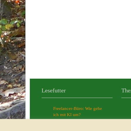
Lesefutter
The
Freelancer-Büro: Wie gehe
ich mit KI um?
Meine persönlichen KI-News
aus dem Jahr 2025