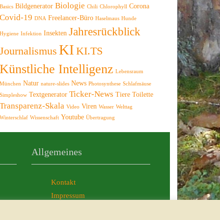
Biologie
Bildgenerator
Corona
Basics
Chili
Chlorophyll
Covid-19
Freelancer-Büro
DNA
Haselmaus
Hunde
Jahresrückblick
Insekten
Hygiene
Infektion
KI
Journalismus
KI.TS
Künstliche Intelligenz
Lebensraum
Natur
News
München
nature-slides
Photosynthese
Schlafmäuse
Ticker-News
Textgenerator
Tiere
Toilette
Simpleshow
Transparenz-Skala
Viren
Video
Wasser
Welttag
Youtube
Winterschlaf
Wissenschaft
Übertragung
Allgemeines
Kontakt
Impressum
AGB