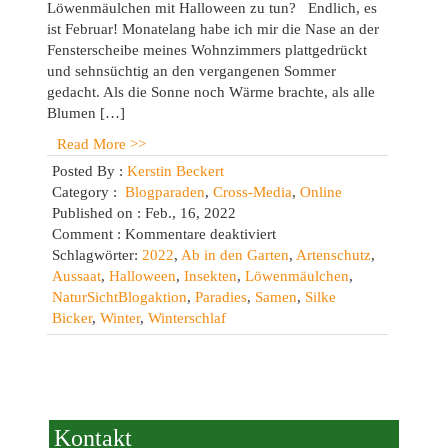
Löwenmäulchen mit Halloween zu tun? Endlich, es
ist Februar! Monatelang habe ich mir die Nase an der
Fensterscheibe meines Wohnzimmers plattgedrückt
und sehnsüchtig an den vergangenen Sommer
gedacht. Als die Sonne noch Wärme brachte, als alle
Blumen […]
Read More >>
Posted By :
Kerstin Beckert
Category :
Blogparaden
,
Cross-Media
,
Online
Published on : Feb., 16, 2022
für
Comment :
Kommentare deaktiviert
Im
Schlagwörter:
2022
,
Ab in den Garten
,
Artenschutz
,
Wandel
Aussaat
,
Halloween
,
Insekten
,
Löwenmäulchen
,
der
NaturSichtBlogaktion
,
Paradies
,
Samen
,
Silke
Jahreszeiten:
Bicker
,
Winter
,
Winterschlaf
Winter
Kontakt