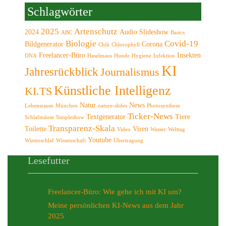
Schlagwörter
2025
Artenschutz
2024
Audio Slideshow
ABC
Basics
Biologie
Covid-19
Bildgenerator
Corona
Chili
Chlorophyll
Freelancer-Büro
Insekten
DNA
Haselmaus
Hunde
Hygiene
Infektion
KI
Jahresrückblick
Journalismus
Künstliche Intelligenz
KI.TS
Natur
News
Lebensraum
München
nature-slides
Photosynthese
Ticker-News
Textgenerator
Tiere
Schlafmäuse
Simpleshow
Transparenz-Skala
Toilette
Viren
Video
Wasser
Welttag
Youtube
Winterschlaf
Wissenschaft
Übertragung
Lesefutter
Freelancer-Büro: Wie gehe ich mit KI um?
Meine persönlichen KI-News aus dem Jahr
2025