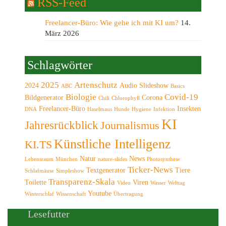
RSS-Feed
Freelancer-Büro: Wie gehe ich mit KI um?
14.
März 2026
Schlagwörter
2025
Artenschutz
2024
Audio Slideshow
ABC
Basics
Biologie
Covid-19
Bildgenerator
Corona
Chili
Chlorophyll
Freelancer-Büro
Insekten
DNA
Haselmaus
Hunde
Hygiene
Infektion
KI
Jahresrückblick
Journalismus
Künstliche Intelligenz
KI.TS
Natur
News
Lebensraum
München
nature-slides
Photosynthese
Ticker-News
Textgenerator
Tiere
Schlafmäuse
Simpleshow
Transparenz-Skala
Toilette
Viren
Video
Wasser
Welttag
Youtube
Winterschlaf
Wissenschaft
Übertragung
Lesefutter