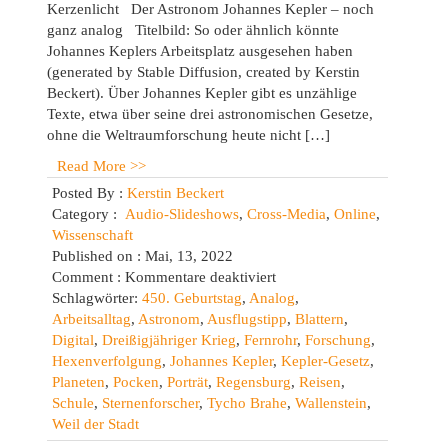
Kerzenlicht Der Astronom Johannes Kepler – noch
ganz analog Titelbild: So oder ähnlich könnte
Johannes Keplers Arbeitsplatz ausgesehen haben
(generated by Stable Diffusion, created by Kerstin
Beckert). Über Johannes Kepler gibt es unzählige
Texte, etwa über seine drei astronomischen Gesetze,
ohne die Weltraumforschung heute nicht […]
Read More >>
Posted By :
Kerstin Beckert
Category :
Audio-Slideshows
,
Cross-Media
,
Online
,
Wissenschaft
Published on : Mai, 13, 2022
für
Comment :
Kommentare deaktiviert
Porträt
Schlagwörter:
450. Geburtstag
,
Analog
,
zum
Arbeitsalltag
,
Astronom
,
Ausflugstipp
,
Blattern
,
450.
Digital
,
Dreißigjähriger Krieg
,
Fernrohr
,
Forschung
,
Geburtstag
Hexenverfolgung
,
Johannes Kepler
,
Kepler-Gesetz
,
von
Planeten
,
Pocken
,
Porträt
,
Regensburg
,
Reisen
,
Johannes
Schule
,
Sternenforscher
,
Tycho Brahe
,
Wallenstein
,
Kepler
Weil der Stadt