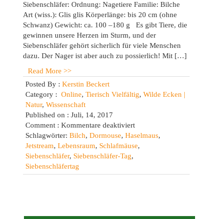
Siebenschläfer: Ordnung: Nagetiere Familie: Bilche
Art (wiss.): Glis glis Körperlänge: bis 20 cm (ohne
Schwanz) Gewicht: ca. 100 –180 g Es gibt Tiere, die
gewinnen unsere Herzen im Sturm, und der
Siebenschläfer gehört sicherlich für viele Menschen
dazu. Der Nager ist aber auch zu possierlich! Mit […]
Read More >>
Posted By :
Kerstin Beckert
Category :
Online
,
Tierisch Vielfältig
,
Wilde Ecken |
Natur
,
Wissenschaft
Published on : Juli, 14, 2017
für
Comment :
Kommentare deaktiviert
Tierporträt
Schlagwörter:
Bilch
,
Dormouse
,
Haselmaus
,
–
Jetstream
,
Lebensraum
,
Schlafmäuse
,
die
Siebenschläfer
,
Siebenschläfer-Tag
,
Bilche
Siebenschläfertag
(Teil
1)
–
Siebenschläfer