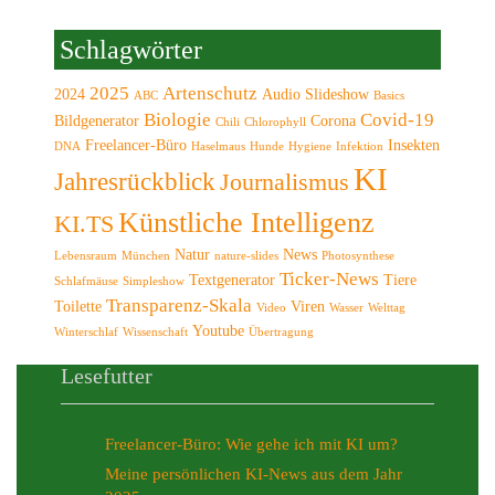
Schlagwörter
2025
Artenschutz
2024
Audio Slideshow
ABC
Basics
Biologie
Covid-19
Bildgenerator
Corona
Chili
Chlorophyll
Freelancer-Büro
Insekten
DNA
Haselmaus
Hunde
Hygiene
Infektion
KI
Jahresrückblick
Journalismus
Künstliche Intelligenz
KI.TS
Natur
News
Lebensraum
München
nature-slides
Photosynthese
Ticker-News
Textgenerator
Tiere
Schlafmäuse
Simpleshow
Transparenz-Skala
Toilette
Viren
Video
Wasser
Welttag
Youtube
Winterschlaf
Wissenschaft
Übertragung
Lesefutter
Freelancer-Büro: Wie gehe ich mit KI um?
Meine persönlichen KI-News aus dem Jahr