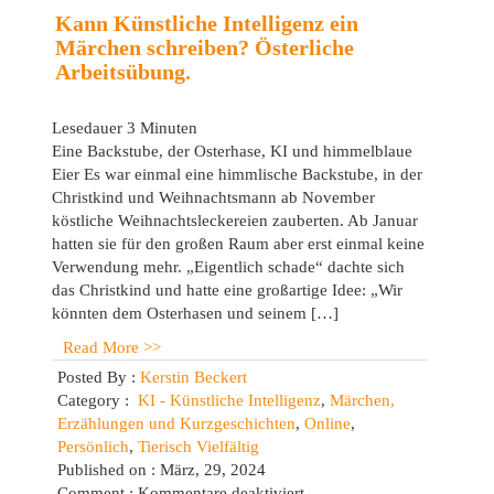
(Methodenteil)
Kann Künstliche Intelligenz ein
Märchen schreiben? Österliche
Arbeitsübung.
Lesedauer
3
Minuten
Eine Backstube, der Osterhase, KI und himmelblaue
Eier Es war einmal eine himmlische Backstube, in der
Christkind und Weihnachtsmann ab November
köstliche Weihnachtsleckereien zauberten. Ab Januar
hatten sie für den großen Raum aber erst einmal keine
Verwendung mehr. „Eigentlich schade“ dachte sich
das Christkind und hatte eine großartige Idee: „Wir
könnten dem Osterhasen und seinem […]
Read More >>
Posted By :
Kerstin Beckert
Category :
KI - Künstliche Intelligenz
,
Märchen,
Erzählungen und Kurzgeschichten
,
Online
,
Persönlich
,
Tierisch Vielfältig
Published on : März, 29, 2024
für
Comment :
Kommentare deaktiviert