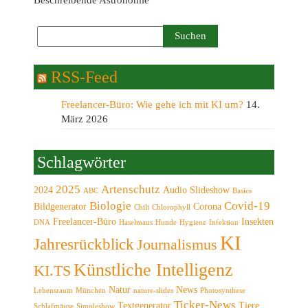
Beschreibende Astronomie
RSS-Feed
Freelancer-Büro: Wie gehe ich mit KI um?
14.
März 2026
Schlagwörter
2025
Artenschutz
2024
Audio Slideshow
ABC
Basics
Biologie
Covid-19
Bildgenerator
Corona
Chili
Chlorophyll
Freelancer-Büro
Insekten
DNA
Haselmaus
Hunde
Hygiene
Infektion
KI
Jahresrückblick
Journalismus
Künstliche Intelligenz
KI.TS
Natur
News
Lebensraum
München
nature-slides
Photosynthese
Ticker-News
Textgenerator
Tiere
Schlafmäuse
Simpleshow