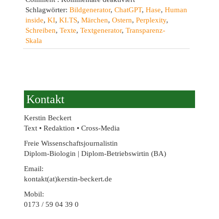
Kann
Schlagwörter:
Bildgenerator
,
ChatGPT
,
Hase
,
Human
Künstliche
inside
,
KI
,
KI.TS
,
Märchen
,
Ostern
,
Perplexity
,
Intelligenz
Schreiben
,
Texte
,
Textgenerator
,
Transparenz-
ein
Skala
Märchen
schreiben?
Österliche
Arbeitsübung.
Kontakt
Kerstin Beckert
Text • Redaktion • Cross-Media
Freie Wissenschaftsjournalistin
Diplom-Biologin | Diplom-Betriebswirtin (BA)
Email:
kontakt(at)kerstin-beckert.de
Mobil:
0173 / 59 04 39 0