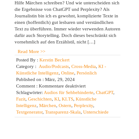
Hilfe Märchen schreiben? Und wie unterscheiden sich
die Ergebnisse von ChatGPT und Perplexity? Als
Journalistin bin ich es gewohnt, komplizierte Texte in
einen (hoffentlich) gut lesbaren und verständlichen
Text zu überführen. Immer wieder verwenden Autoren
dafür auch Storytelling. Doch dieses beschränkt sich
vornehmlich auf den Erzählstil, nicht […]
Read More >>
Posted By :
Kerstin Beckert
Category :
Audio/Podcasts
,
Cross-Media
,
KI -
Künstliche Intelligenz
,
Online
,
Persönlich
Published on : März, 29, 2024
für
Comment :
Kommentare deaktiviert
Ein
Schlagwörter:
Audios für Sehbehinderte
,
ChatGPT
,
Ostermärchen
Fazit
,
Geschichten
,
KI
,
KI.TS
,
Künstliche
und
Intelligenz
,
Märchen
,
Ostern
,
Perplexity
,
die
Textgenerator
,
Transparenz-Skala
,
Unterschiede
Grenzen
der
Künstlichen
Intelligenz