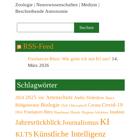
Zoologie | Neurowissenschaften | Medizin |
Beschreibende Astronomie
RSS-Feed
Freelancer-Büro: Wie gehe ich mit KI um?
14.
März 2026
Schlagwörter
2025
Artenschutz
2024
Audio Slideshow
ABC
Basics
Biologie
Covid-19
Bildgenerator
Corona
Chili
Chlorophyll
Freelancer-Büro
Insekten
DNA
Haselmaus
Hunde
Hygiene
Infektion
KI
Jahresrückblick
Journalismus
Künstliche Intelligenz
KI.TS