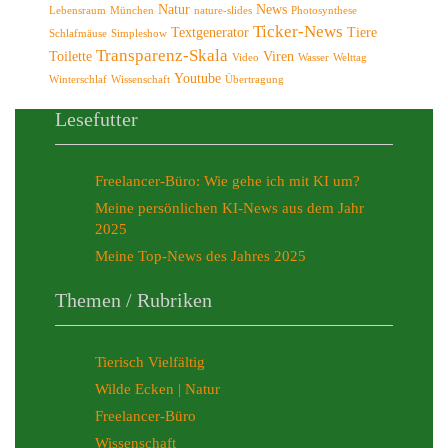
Natur
News
Lebensraum
München
nature-slides
Photosynthese
Ticker-News
Textgenerator
Tiere
Schlafmäuse
Simpleshow
Transparenz-Skala
Toilette
Viren
Video
Wasser
Welttag
Youtube
Winterschlaf
Wissenschaft
Übertragung
Lesefutter
Freelancer-Büro: Wie gehe ich mit KI um?
Meine persönlichen KI-News aus dem Jahr
2025
Meine Top-News des Jahres 2025
Themen / Rubriken
Tierisch Vielfältig
Wilde Ecken | Natur
Freelancer-Büro
Wissenschaft