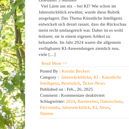
Lesedauer
3
Minuten
Viel Lärm um nix – bei KI? Wie schon im
Jahresrückblick erwähnt, wurde diese Rubrik
ausgelagert. Das Thema Künstliche Intelligenz
entwickelt sich derart rasant, dass die Rückschau
meist recht umfangreich war. Daher ist es wohl
lesbarer, sie in einem eigenen Artikel zu
behandeln. Im Jahr 2024 waren die allgemein
verfügbaren KI-Anwendungen ziemlich neu,
viele […]
Read More >>
Posted By :
Kerstin Beckert
Category :
Jahresrückblicke
,
KI - Künstliche
Intelligenz
,
Persönlich
,
Ticker-News
Published on : Feb., 26, 2025
für
Comment :
Kommentare deaktiviert
Meine
Schlagwörter:
2024
,
Barrierefrei
,
Datenschutz
,
persönlichen
Elevenlabs
,
Jahresrückblick
,
KI
,
News
,
KI-
Stimme
News
aus