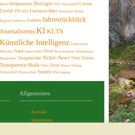
Biologie
Bildgenerator
Corona
Basics
Chili
Chlorophyll
Covid-19
Freelancer-Büro
DNA
Haselmaus
Hunde
Jahresrückblick
Insekten
Hygiene
Infektion
KI
Journalismus
KI.TS
Künstliche Intelligenz
Lebensraum
Natur
News
München
nature-slides
Photosynthese
Schlafmäuse
Ticker-News
Textgenerator
Tiere
Toilette
Simpleshow
Transparenz-Skala
Viren
Video
Wasser
Welttag
Youtube
Winterschlaf
Wissenschaft
Übertragung
Allgemeines
Kontakt
Impressum
AGB