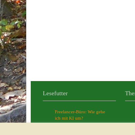
Lesefutter
The
Freelancer-Büro: Wie gehe
ich mit KI um?
Meine persönlichen KI-News
aus dem Jahr 2025