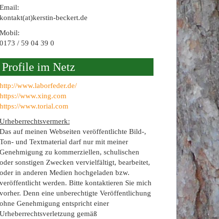
Email:
kontakt(at)kerstin-beckert.de
Mobil:
0173 / 59 04 39 0
Profile im Netz
http://www.laborfeder.de/
https://www.xing.com
https://www.torial.com
Urheberrechtsvermerk:
Das auf meinen Webseiten veröffentlichte Bild-,
Ton- und Textmaterial darf nur mit meiner
Genehmigung zu kommerziellen, schulischen
oder sonstigen Zwecken vervielfältigt, bearbeitet,
oder in anderen Medien hochgeladen bzw.
veröffentlicht werden. Bitte kontaktieren Sie mich
vorher. Denn eine unberechtigte Veröffentlichung
ohne Genehmigung entspricht einer
Urheberrechtsverletzung gemäß