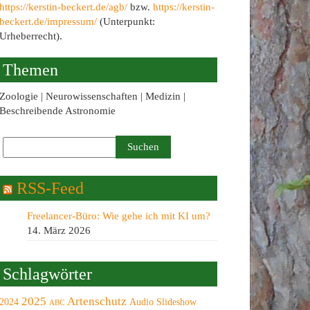
https://kerstin-beckert.de/agb/
bzw.
https://kerstin-
beckert.de/impressum/
(Unterpunkt:
Urheberrecht).
Themen
Zoologie | Neurowissenschaften | Medizin |
Beschreibende Astronomie
RSS-Feed
Freelancer-Büro: Wie gehe ich mit KI um?
14. März 2026
Schlagwörter
2025
Artenschutz
2024
Audio Slideshow
ABC