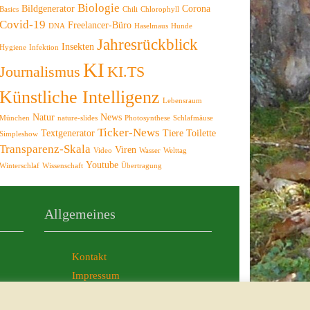
Biologie
Bildgenerator
Corona
Basics
Chili
Chlorophyll
Covid-19
Freelancer-Büro
DNA
Haselmaus
Hunde
Jahresrückblick
Insekten
Hygiene
Infektion
KI
Journalismus
KI.TS
Künstliche Intelligenz
Lebensraum
Natur
News
München
nature-slides
Photosynthese
Schlafmäuse
Ticker-News
Textgenerator
Tiere
Toilette
Simpleshow
Transparenz-Skala
Viren
Video
Wasser
Welttag
Youtube
Winterschlaf
Wissenschaft
Übertragung
Allgemeines
Kontakt
Impressum
AGB