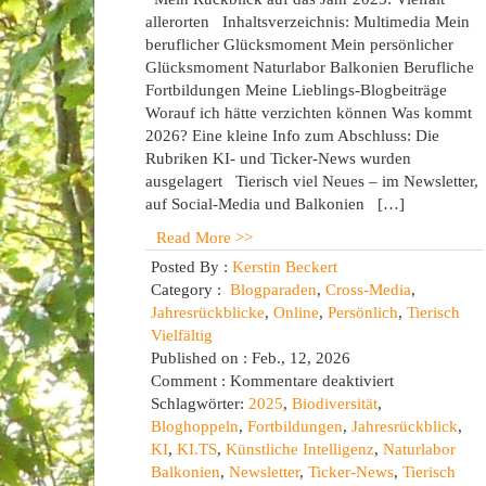
allerorten Inhaltsverzeichnis: Multimedia Mein
beruflicher Glücksmoment Mein persönlicher
Glücksmoment Naturlabor Balkonien Berufliche
Fortbildungen Meine Lieblings-Blogbeiträge
Worauf ich hätte verzichten können Was kommt
2026? Eine kleine Info zum Abschluss: Die
Rubriken KI- und Ticker-News wurden
ausgelagert Tierisch viel Neues – im Newsletter,
auf Social-Media und Balkonien […]
Read More >>
Posted By :
Kerstin Beckert
Category :
Blogparaden
,
Cross-Media
,
Jahresrückblicke
,
Online
,
Persönlich
,
Tierisch
Vielfältig
Published on : Feb., 12, 2026
für
Comment :
Kommentare deaktiviert
Jahresrückbli
Schlagwörter:
2025
,
Biodiversität
,
2025
Bloghoppeln
,
Fortbildungen
,
Jahresrückblick
,
KI
,
KI.TS
,
Künstliche Intelligenz
,
Naturlabor
Balkonien
,
Newsletter
,
Ticker-News
,
Tierisch