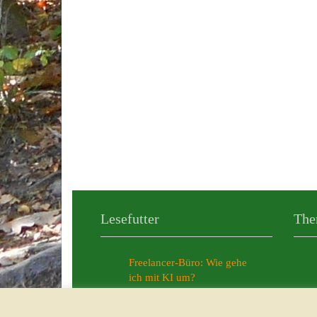
Lesefutter
The
Freelancer-Büro: Wie gehe
ich mit KI um?
Meine persönlichen KI-News
aus dem Jahr 2025