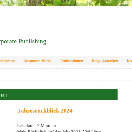
orporate Publishing
nalismus
Corporate Media
Publikationen
Blog / Aktuelles
Ko
ien
Jahresrückblick 2024
Lesedauer
7
Minuten
Mein Rückblick auf das Jahr 2024: Viel Lärm –