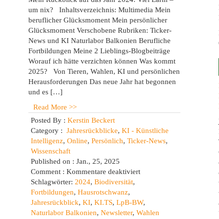
um nix? Inhaltsverzeichnis: Multimedia Mein
beruflicher Glücksmoment Mein persönlicher
Glücksmoment Verschobene Rubriken: Ticker-
News und KI Naturlabor Balkonien Berufliche
Fortbildungen Meine 2 Lieblings-Blogbeiträge
Worauf ich hätte verzichten können Was kommt
2025? Von Tieren, Wahlen, KI und persönlichen
Herausforderungen Das neue Jahr hat begonnen
und es […]
Read More >>
Posted By :
Kerstin Beckert
Category :
Jahresrückblicke
,
KI - Künstliche
Intelligenz
,
Online
,
Persönlich
,
Ticker-News
,
Wissenschaft
Published on : Jan., 25, 2025
für
Comment :
Kommentare deaktiviert
ck
Jahresrückblick
Schlagwörter:
2024
,
Biodiversität
,
2024
Fortbildungen
,
Hausrotschwanz
,
Jahresrückblick
,
KI
,
KI.TS
,
LpB-BW
,
Naturlabor Balkonien
,
Newsletter
,
Wahlen