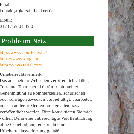
Email:
kontakt(at)kerstin-beckert.de
Mobil:
0173 / 59 04 39 0
Profile im Netz
http://www.laborfeder.de/
https://www.xing.com
https://www.torial.com
Urheberrechtsvermerk:
Das auf meinen Webseiten veröffentlichte Bild-,
Ton- und Textmaterial darf nur mit meiner
Genehmigung zu kommerziellen, schulischen
oder sonstigen Zwecken vervielfältigt, bearbeitet,
oder in anderen Medien hochgeladen bzw.
veröffentlicht werden. Bitte kontaktieren Sie mich
vorher. Denn eine unberechtigte Veröffentlichung
ohne Genehmigung entspricht einer
Urheberrechtsverletzung gemäß