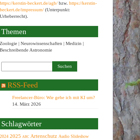
https://kerstin-beckert.de/agb/
bzw.
https://kerstin-
beckert.de/impressum/
(Unterpunkt:
Urheberrecht).
Themen
Zoologie | Neurowissenschaften | Medizin |
Beschreibende Astronomie
RSS-Feed
Freelancer-Büro: Wie gehe ich mit KI um?
14. März 2026
Schlagwörter
2025
Artenschutz
2024
Audio Slideshow
ABC