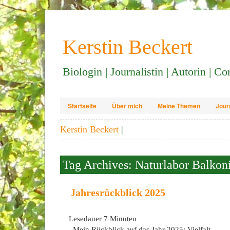
Kerstin Beckert
Biologin | Journalistin | Autorin | C
Startseite
Über mich
Meine Themen
Jour
Kerstin Beckert
|
Tag Archives: Naturlabor Balkon
Jahresrückblick 2025
Lesedauer
7
Minuten
Mein Rückblick auf das Jahr 2025: Vielfalt