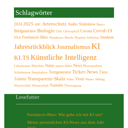
Schlagwörter
2025
Artenschutz
2024
Audio Slideshow
ABC
Basics
Biologie
Covid-19
Bildgenerator
Corona
Chili
Chlorophyll
Freelancer-Büro
Insekten
DNA
Haselmaus
Hunde
Hygiene
Infektion
KI
Jahresrückblick
Journalismus
Künstliche Intelligenz
KI.TS
Natur
News
Lebensraum
München
nature-slides
Photosynthese
Ticker-News
Textgenerator
Tiere
Schlafmäuse
Simpleshow
Transparenz-Skala
Toilette
Viren
Video
Wasser
Welttag
Youtube
Winterschlaf
Wissenschaft
Übertragung
Lesefutter
Freelancer-Büro: Wie gehe ich mit KI um?
Meine persönlichen KI-News aus dem Jahr