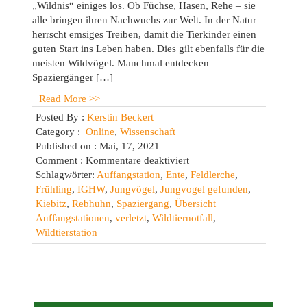
„Wildnis“ einiges los. Ob Füchse, Hasen, Rehe – sie
alle bringen ihren Nachwuchs zur Welt. In der Natur
herrscht emsiges Treiben, damit die Tierkinder einen
guten Start ins Leben haben. Dies gilt ebenfalls für die
meisten Wildvögel. Manchmal entdecken
Spaziergänger […]
Read More >>
Posted By :
Kerstin Beckert
Category :
Online
,
Wissenschaft
Published on : Mai, 17, 2021
für
Comment :
Kommentare deaktiviert
Wandel
Schlagwörter:
Auffangstation
,
Ente
,
Feldlerche
,
der
Frühling
,
IGHW
,
Jungvögel
,
Jungvogel gefunden
,
Jahreszeiten:
Kiebitz
,
Rebhuhn
,
Spaziergang
,
Übersicht
Frühling
Auffangstationen
,
verletzt
,
Wildtiernotfall
,
(2)
Wildtierstation