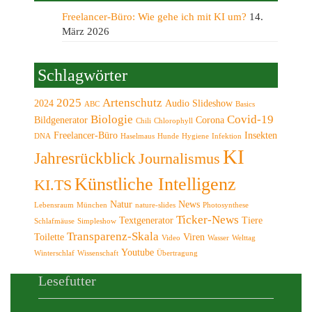
Freelancer-Büro: Wie gehe ich mit KI um?
14.
März 2026
Schlagwörter
2025
Artenschutz
2024
Audio Slideshow
ABC
Basics
Biologie
Covid-19
Bildgenerator
Corona
Chili
Chlorophyll
Freelancer-Büro
Insekten
DNA
Haselmaus
Hunde
Hygiene
Infektion
KI
Jahresrückblick
Journalismus
Künstliche Intelligenz
KI.TS
Natur
News
Lebensraum
München
nature-slides
Photosynthese
Ticker-News
Textgenerator
Tiere
Schlafmäuse
Simpleshow
Transparenz-Skala
Toilette
Viren
Video
Wasser
Welttag
Youtube
Winterschlaf
Wissenschaft
Übertragung
Lesefutter