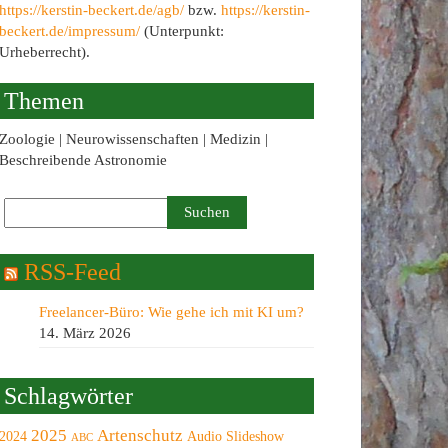
https://kerstin-beckert.de/agb/
bzw.
https://kerstin-
beckert.de/impressum/
(Unterpunkt:
Urheberrecht).
Themen
Zoologie | Neurowissenschaften | Medizin |
Beschreibende Astronomie
RSS-Feed
Freelancer-Büro: Wie gehe ich mit KI um?
14. März 2026
Schlagwörter
2025
Artenschutz
2024
Audio Slideshow
ABC