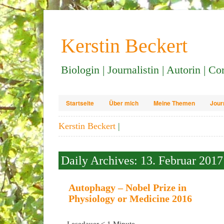
Kerstin Beckert
Biologin | Journalistin | Autorin | C
Startseite
Über mich
Meine Themen
Jour
Kerstin Beckert
|
Daily Archives: 13. Februar 2017
Autophagy – Nobel Prize in
Physiology or Medicine 2016