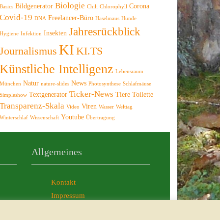
Biologie
Bildgenerator
Corona
Basics
Chili
Chlorophyll
Covid-19
Freelancer-Büro
DNA
Haselmaus
Hunde
Jahresrückblick
Insekten
Hygiene
Infektion
KI
Journalismus
KI.TS
Künstliche Intelligenz
Lebensraum
Natur
News
München
nature-slides
Photosynthese
Schlafmäuse
Ticker-News
Textgenerator
Tiere
Toilette
Simpleshow
Transparenz-Skala
Viren
Video
Wasser
Welttag
Youtube
Winterschlaf
Wissenschaft
Übertragung
Allgemeines
Kontakt
Impressum
AGB