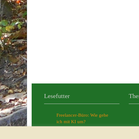
Lesefutter
The
Freelancer-Büro: Wie gehe
ich mit KI um?
Meine persönlichen KI-News
aus dem Jahr 2025