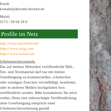
Email:
kontakt(at)kerstin-beckert.de
Mobil:
0173 / 59 04 39 0
Profile im Netz
http://www.laborfeder.de/
https://www.xing.com
https://www.torial.com
Urheberrechtsvermerk:
Das auf meinen Webseiten veröffentlichte Bild-,
Ton- und Textmaterial darf nur mit meiner
Genehmigung zu kommerziellen, schulischen
oder sonstigen Zwecken vervielfältigt, bearbeitet,
oder in anderen Medien hochgeladen bzw.
veröffentlicht werden. Bitte kontaktieren Sie mich
vorher. Denn eine unberechtigte Veröffentlichung
ohne Genehmigung entspricht einer
Urheberrechtsverletzung gemäß