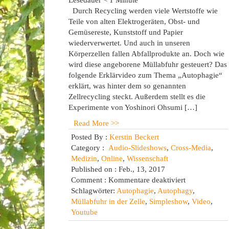
Lesedauer
< 1
Minute
Durch Recycling werden viele Wertstoffe wie
Teile von alten Elektrogeräten, Obst- und
Gemüsereste, Kunststoff und Papier
wiederverwertet. Und auch in unseren
Körperzellen fallen Abfallprodukte an. Doch wie
wird diese angeborene Müllabfuhr gesteuert? Das
folgende Erklärvideo zum Thema „Autophagie“
erklärt, was hinter dem so genannten
Zellrecycling steckt. Außerdem stellt es die
Experimente von Yoshinori Ohsumi […]
Read More >>
Posted By :
Kerstin Beckert
Category :
Audio-Slideshows
,
Cross-Media
,
Medizin
,
Online
,
Wissenschaft
Published on : Feb., 13, 2017
für
Comment :
Kommentare deaktiviert
Autophagy
Schlagwörter:
Autophagie
,
Autophagy
,
–
Müllabfuhr in der Zelle
,
Simpleshow
,
Video
,
Nobel
Youtube
Prize